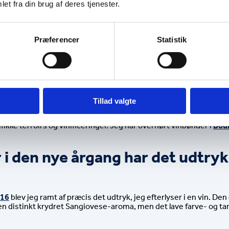
et fra din brug af deres tjenester.
Præferencer
Statistik
 sommelier og vinkonsulent Martin
ranter og vinbarer har spændende
Tillad valgte
 skal hygge derhjemme. Det er typisk den stil, der rammer min pe
 – der er eneansvarlig for vinens endelige udtryk. Selvfølgelig ha
fikke terroirs og vinificeringer. Jeg har overhørt vinbønder i 
Bou
 i den nye årgang har det udtryk,
016
 blev jeg ramt af præcis det udtryk, jeg efterlyser i en vin. De