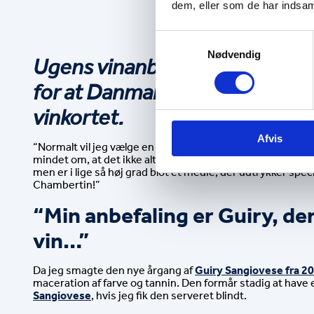
dem, eller som de har indsaml
Samtykkevalg
Nødvendig
Ugens vinanbefaling kommer fra
for at Danmarks bedste restau
vinkortet.
Afvis
“Normalt vil jeg vælge en cool climate 
Pinot Noir,
 når jeg
mindet om, at det ikke altid kun er selve druen – her Pinot
men er i lige så høj grad blot et medie, der udtrykker speci
Chambertin!”
“Min anbefaling er Guiry, der
vin…”
Da jeg smagte den nye årgang af 
Guiry Sangiovese fra 2
Sangiovese
, hvis jeg fik den serveret blindt.