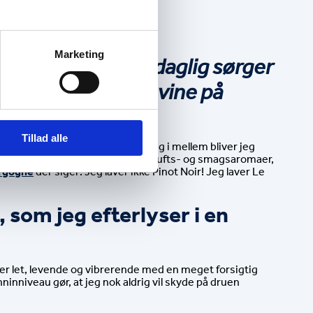
Marketing
 Bonde, der til daglig sørger 
 og velsmagende vine på 
Tillad alle
rsonlige smag bedst. Men en gang i mellem bliver jeg 
r Pinot Noir sine karakteristiske dufts- og smagsaromaer, 
rgogne
 der siger: Jeg laver ikke Pinot Noir! Jeg laver Le 
 som jeg efterlyser i en 
n er let, levende og vibrerende med en meget forsigtig 
maceration af farve og tannin. Den formår stadig at have en distinkt krydret Sangiovese-aroma, men det lave farve- og tanninniveau gør, at jeg nok aldrig vil skyde på druen 