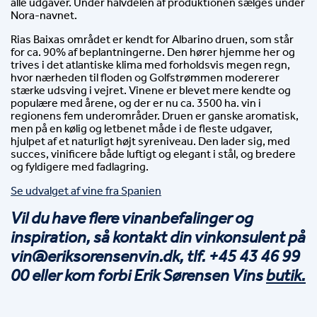
alle udgaver. Under halvdelen af produktionen sælges under 
Nora-navnet.
Rias Baixas området er kendt for Albarino druen, som står
for ca. 90% af beplantningerne. Den hører hjemme her og
trives i det atlantiske klima med forholdsvis megen regn,
hvor nærheden til floden og Golfstrømmen modererer
stærke udsving i vejret. Vinene er blevet mere kendte og
populære med årene, og der er nu ca. 3500 ha. vin i
regionens fem underområder. Druen er ganske aromatisk,
men på en kølig og letbenet måde i de fleste udgaver,
hjulpet af et naturligt højt syreniveau. Den lader sig, med
succes, vinificere både luftigt og elegant i stål, og bredere
og fyldigere med fadlagring.
Se udvalget af vine fra Spanien
Vil du have flere vinanbefalinger og 
inspiration, så kontakt din vinkonsulent på 
vin@eriksorensenvin.dk, tlf. +45 43 46 99 
00 eller kom forbi Erik Sørensen Vins 
butik.