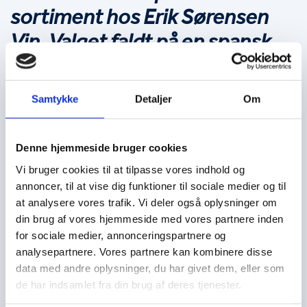
sortiment hos Erik Sørensen 
Vin. Valget faldt på en spansk 
hvidvin, som han selv betegner 
som “min første kærlighed”.
Samtykke
Detaljer
Om
“Da jeg startede hos Erik Sørensen Vin 1. maj 2017, var jeg 
på min første arbejdsdag med til den årlige Vinfestival, som 
hvert år bliver holdt på lageret i Kokkedal. Her stod jeg og 
Denne hjemmeside bruger cookies
skænkede dejlige, spanske vine ud til de glade gæster, og 
blandt de mange velsmagende vine var der én bestemt vin 
Vi bruger cookies til at tilpasse vores indhold og
– nemlig 
Nora Albariño, Viña Nora, Rias Baixas
, der stod ud 
annoncer, til at vise dig funktioner til sociale medier og til
som værende noget helt specielt for mig. Her er tale om en 
at analysere vores trafik. Vi deler også oplysninger om
hvidvin
, der er lavet på den spanske drue Albariño, der 
“skal” komme fra Rias Biaxas i det Nord-vestlige 
Spanien
. 
din brug af vores hjemmeside med vores partnere inden
Både drue og område var på det tidspunkt ukendte for mig – 
for sociale medier, annonceringspartnere og
måske var det netop derfor at Nora vækkede min interesse.
analysepartnere. Vores partnere kan kombinere disse
“Nora har lidt af det hele. En 
data med andre oplysninger, du har givet dem, eller som
de har indsamlet fra din brug af deres tjenester.
ret kølig stil med frisk syre, 