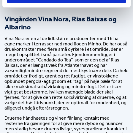
Vingården Vina Nora, Rias Baixas og 
Albarino
Vina Nora er en af de lidt større producenter med 16 ha. 
egne marker i terrasser ned mod floden Minho. De har også 
druekontrakter med flere små dyrkere i et område, der er 
meget opsplittet i små parceller. Ejendommen ligger i 
underområdet “Candado do Tea”, som er den del af Rias 
Baixas, der er længst væk fra Atlanterhavet og har 
væsentligt mindre regn end de mest kystnære dele. Da hele 
området er frodigt, grønt og ret fugtigt, er vinstokkene 
opbundet pergola-agtigt som et “tag” på høje pæle for at 
sikre maksimal solpåvirkning og mindre fugt. Det er især 
vigtigt at bestemme, hvilken mængde blade der skal 
fjernes, for at give den rette solpåvirkning af druerne, og at 
vælge det høsttidspunkt, der er optimalt for modenhed, og 
alligevel undgå efterårsregnen.
Druerne håndhøstes og vinen får lang kontakt med 
resterne fra gæringen for at give mere dybde og nuancer 
men stadig bevare druens livlige, syresprællende karakter i 