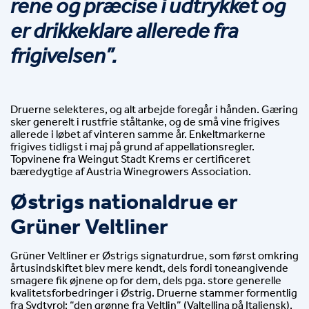
rene og præcise i udtrykket og 
er drikkeklare allerede fra 
frigivelsen”.
Druerne selekteres, og alt arbejde foregår i hånden. Gæring 
sker generelt i rustfrie ståltanke, og de små vine frigives 
allerede i løbet af vinteren samme år. Enkeltmarkerne 
frigives tidligst i maj på grund af appellationsregler. 
Topvinene fra Weingut Stadt Krems er certificeret 
bæredygtige af Austria Winegrowers Association.
Østrigs nationaldrue er 
Grüner Veltliner
Grüner Veltliner er Østrigs signaturdrue, som først omkring 
årtusindskiftet blev mere kendt, dels fordi toneangivende 
smagere fik øjnene op for dem, dels pga. store generelle 
kvalitetsforbedringer i Østrig. Druerne stammer formentlig 
fra Sydtyrol: “den grønne fra Veltlin” (Valtellina på Italiensk). 