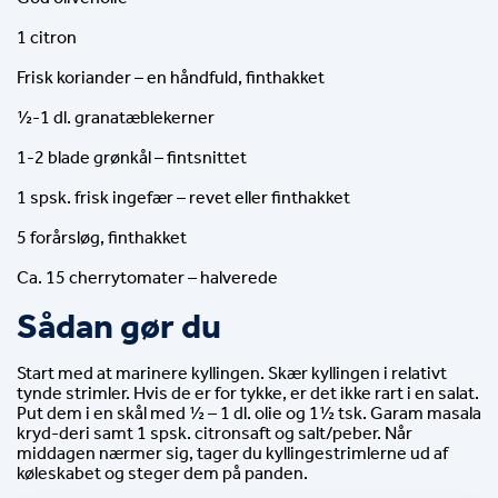
1 citron
Frisk koriander – en håndfuld, finthakket
½-1 dl. granatæblekerner
1-2 blade grønkål – fintsnittet
1 spsk. frisk ingefær – revet eller finthakket
5 forårsløg, finthakket
Ca. 15 cherrytomater – halverede
Sådan gør du
Start med at marinere kyllingen. Skær kyllingen i relativt 
tynde strimler. Hvis de er for tykke, er det ikke rart i en salat. 
Put dem i en skål med ½ – 1 dl. olie og 1½ tsk. Garam masala 
kryd-deri samt 1 spsk. citronsaft og salt/peber. Når 
middagen nærmer sig, tager du kyllingestrimlerne ud af 
køleskabet og steger dem på panden.