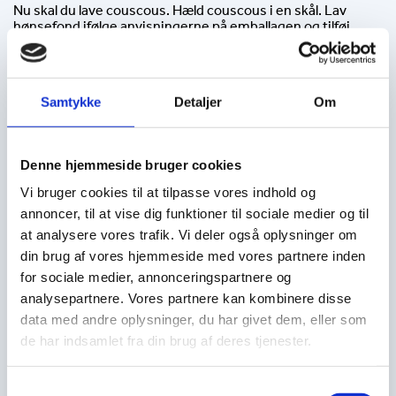
Nu skal du lave couscous. Hæld couscous i en skål. Lav
hønsefond ifølge anvisningerne på emballagen og tilføj
gerne en tsk. Garam masala. Hæld fonden over
couscous’en, rør rundt og dæk så skålen helt tæt til, og sæt
den væk.
Samtykke
Detaljer
Om
Pssst….nu er det tid til at skænke dig et glas af din kølige
Grüner Veltliner
inden du går i gang med næste step.
Når både couscous og kylling er kølet af, og væsken er
Denne hjemmeside bruger cookies
absorberet i din couscous, kommer du resten af saften fra
den pressede citron og ca. ½ dl. olivenolie over og rører
Vi bruger cookies til at tilpasse vores indhold og
rundt. Tilsæt nu kyllinge-stykkerne samt resten af
ingredienserne som du har snittet i de ønskede størrelser.
annoncer, til at vise dig funktioner til sociale medier og til
at analysere vores trafik. Vi deler også oplysninger om
Retten kan meget nemt tilpasses til det, du ønsker. Fjerner
din brug af vores hjemmeside med vores partnere inden
du kyllingen fra salaten, har du en dejlig gang tilbehør til din
bøf, din hele kylling, fisk… og et godt brød til skader heller
for sociale medier, annonceringspartnere og
aldrig.
analysepartnere. Vores partnere kan kombinere disse
data med andre oplysninger, du har givet dem, eller som
God sommer og velbekomme.
de har indsamlet fra din brug af deres tjenester.
Vinmatch:
 Til retten serveres 
et køligt glas 
2019 Grüner 
Samtykkevalg