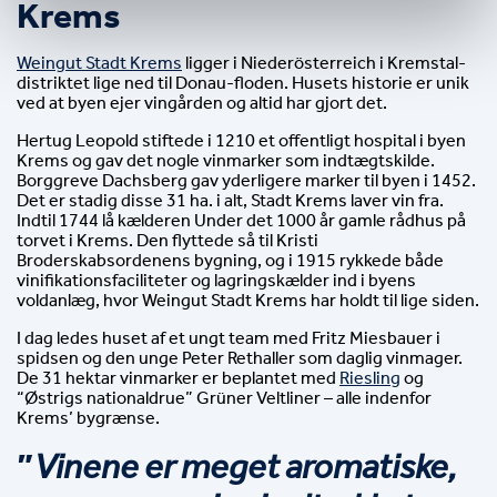
Krems
Weingut Stadt Krems
 ligger i Niederösterreich i Kremstal-
distriktet lige ned til Donau-floden. Husets historie er unik 
ved at byen ejer vingården og altid har gjort det.
Hertug Leopold stiftede i 1210 et offentligt hospital i byen
Krems og gav det nogle vinmarker som indtægtskilde.
Borggreve Dachsberg gav yderligere marker til byen i 1452.
Det er stadig disse 31 ha. i alt, Stadt Krems laver vin fra.
Indtil 1744 lå kælderen Under det 1000 år gamle rådhus på
torvet i Krems. Den flyttede så til Kristi
Broderskabsordenens bygning, og i 1915 rykkede både
vinifikationsfaciliteter og lagringskælder ind i byens
voldanlæg, hvor Weingut Stadt Krems har holdt til lige siden.
I dag ledes huset af et ungt team med Fritz Miesbauer i
spidsen og den unge Peter Rethaller som daglig vinmager.
De 31 hektar vinmarker er beplantet med
Riesling
og
“Østrigs nationaldrue” Grüner Veltliner – alle indenfor
Krems’ bygrænse.
”
Vinene er meget aromatiske, 