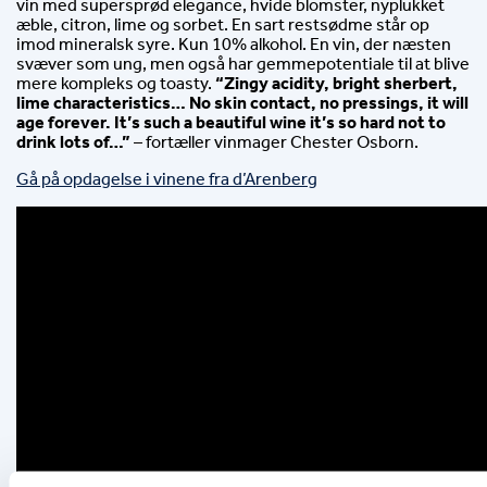
vin med supersprød elegance, hvide blomster, nyplukket 
æble, citron, lime og sorbet. En sart restsødme står op 
imod mineralsk syre. Kun 10% alkohol. En vin, der næsten 
svæver som ung, men også har gemmepotentiale til at blive 
mere kompleks og toasty. 
“Zingy acidity, bright sherbert, 
lime characteristics… No skin contact, no pressings, it will 
age forever. It’s such a beautiful wine it’s so hard not to 
drink lots of…”
 – fortæller vinmager Chester Osborn.
Gå på opdagelse i vinene fra d’Arenberg