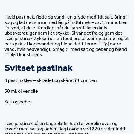
Hæld pastinak, fløde og vand i en gryde med lidt salt. Bring i 
kog og lad det simre med låg på indtil mør – ca. 15 minutter. 
Du ved, at de er færdige, når du kan stikke en kniv 
ubesværet igennem i et stykke. Si vandet fra og gem det. 
Læg pastinakstykkerne i en food processor med smør og et 
par spsk. af kogevandet og blend det til puré. Tilføj mere 
vand, hvis nødvendigt. Smag til med salt og peber og blend 
til blød konsistens.
Svitset pastinak
4 pastinakker – skrællet og skåret i 1 cm. tern
50 ml. olivenolie
Salt og peber
Læg pastinak på en bageplade, hæld olivenolie over og 
kryder med salt og peber. Bag i ovnen ved 220 grader indtil 