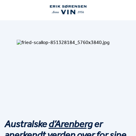
Australske 
d’Arenberg
 er 
anerkendt verden over for sine 