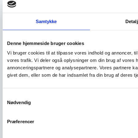
Samtykke
Detal
Denne hjemmeside bruger cookies
Vi bruger cookies til at tilpasse vores indhold og annoncer, til 
vores trafik. Vi deler også oplysninger om din brug af vores
annonceringspartnere og analysepartnere. Vores partnere ka
givet dem, eller som de har indsamlet fra din brug af deres tj
Vil du have mere mad-og vininspiration? 
Tilmeld dig 
nyhedsbrevet
 fra Erik 
Sørensen Vin og få de seneste nyheder, 
Samtykkevalg
mad-og vinmatch, anmeldelser m.m. Du 
Nødvendig
kan også følge med på Facebook og 
Instagram.
Præferencer