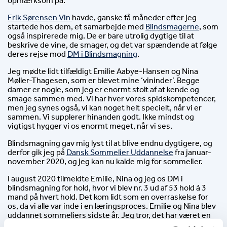
opmærksom på.
Erik Sørensen Vin 
havde, ganske få måneder efter jeg 
startede hos dem, et samarbejde med 
Blindsmagerne
, som 
også inspirerede mig. De er bare utrolig dygtige til at 
beskrive de vine, de smager, og det var spændende at følge 
deres rejse mod 
DM i Blindsmagning
.
Jeg mødte lidt tilfældigt Emilie Aabye-Hansen og Nina 
Møller-Thagesen, som er blevet mine ‘vininder’. Begge 
damer er nogle, som jeg er enormt stolt af at kende og 
smage sammen med. Vi har hver vores spidskompetencer, 
men jeg synes også, vi kan noget helt specielt, når vi er 
sammen. Vi supplerer hinanden godt. Ikke mindst og 
vigtigst hygger vi os enormt meget, når vi ses.
Blindsmagning gav mig lyst til at blive endnu dygtigere, og 
derfor gik jeg på 
Dansk Sommelier Uddannelse
 fra januar-
november 2020, og jeg kan nu kalde mig for sommelier.
I august 2020 tilmeldte Emilie, Nina og jeg os DM i 
blindsmagning for hold, hvor vi blev nr. 3 ud af 53 hold á 3 
mand på hvert hold. Det kom lidt som en overraskelse for 
os, da vi alle var inde i en læringsproces. Emilie og Nina blev 
uddannet sommeliers sidste år. Jeg tror, det har været en 
fordel for os, at vi alle har haft teorien frisk i erindringen.