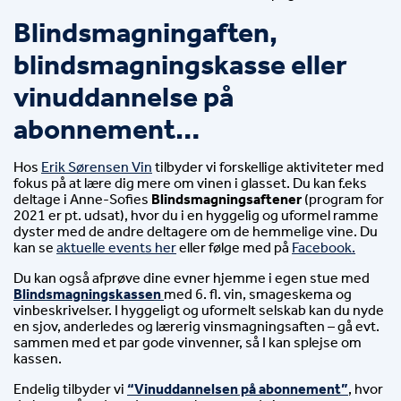
Blindsmagningaften, 
blindsmagningskasse eller 
vinuddannelse på 
abonnement…
Hos 
Erik Sørensen Vin
 tilbyder vi forskellige aktiviteter med 
fokus på at lære dig mere om vinen i glasset. Du kan f.eks 
deltage i Anne-Sofies 
Blindsmagningsaftener 
(program for 
2021 er pt. udsat), hvor du i en hyggelig og uformel ramme 
dyster med de andre deltagere om de hemmelige vine. Du 
kan se 
aktuelle events her
 eller følge med på 
Facebook.
Du kan også afprøve dine evner hjemme i egen stue med
Blindsmagningskassen
med 6. fl. vin, smageskema og
vinbeskrivelser. I hyggeligt og uformelt selskab kan du nyde
en sjov, anderledes og lærerig vinsmagningsaften – gå evt.
sammen med et par gode vinvenner, så I kan splejse om
kassen.
Endelig tilbyder vi
“Vinuddannelsen på abonnement”
, hvor