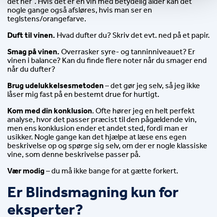
det her”. Hvis det er en vin med betydelig alder kan det 
nogle gange også afsløres, hvis man ser en 
teglstens/orangefarve.
Duft til vinen. 
Hvad dufter du? Skriv det evt. ned på et papir.
Smag på vinen.
 Overrasker syre- og tanninniveauet? Er 
vinen i balance? Kan du finde flere noter når du smager end 
når du dufter?
Brug udelukkelsesmetoden
– det gør jeg selv, så jeg ikke
låser mig fast på en bestemt drue for hurtigt.
Kom med din konklusion
. Ofte hører jeg en helt perfekt 
analyse, hvor det passer præcist til den pågældende vin, 
men ens konklusion ender et andet sted, fordi man er 
usikker. Nogle gange kan det hjælpe at læse ens egen 
beskrivelse op og spørge sig selv, om der er nogle klassiske 
vine, som denne beskrivelse passer på.
Vær modig
– du må ikke bange for at gætte forkert.
Er Blindsmagning kun for 
eksperter?