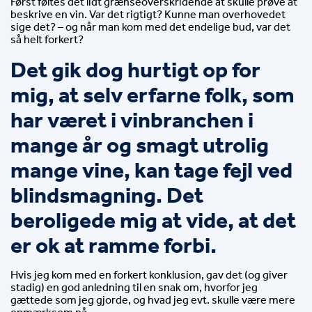
Først føltes det lidt grænseoverskridende at skulle prøve at 
beskrive en vin. Var det rigtigt? Kunne man overhovedet 
sige det? – og når man kom med det endelige bud, var det 
så helt forkert?
Det gik dog hurtigt op for 
mig, at selv erfarne folk, som 
har været i vinbranchen i 
mange år og smagt utrolig 
mange vine, kan tage fejl ved 
blindsmagning. Det 
beroligede mig at vide, at det 
er ok at ramme forbi.
Hvis jeg kom med en forkert konklusion, gav det (og giver 
stadig) en god anledning til en snak om, hvorfor jeg 
gættede som jeg gjorde, og hvad jeg evt. skulle være mere 