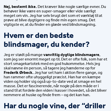
Nej, bestemt ikke.
 Det kræver ikke nogle særlige evner. Du 
behøver ikke være en super-smager eller vide særligt 
meget om vin. Jeg har selv brugt det som et værktøj til at 
prøve at blive dygtigere og finde min egen smag. Det 
vigtigste er, at du finder en glæde ved blindsmagning.
Hvem er den bedste 
blindsmager, du kender?
Jeg er stødt på mange 
vanvittig dygtige blindsmagere
, 
som jeg ser enormt meget op til. Det er ofte folk, som har et 
stort smagekartotek med en god hukommelse. Hvis jeg 
skal nævne én person, så tagere jeg hænderne op for 
Frederik Ørbeck.
 Jeg har set ham i aktion flere gange, og 
han rammer ofte uhyggeligt præcist. Han har en kæmpe 
viden og holder sig også up-to-date ved at smage en hel 
masse. Det er fascinerende, når nogle på den måde er i 
stand til at fordele den viden i kasser i hovedet, så det bliver 
nemmere at huske og finde frem – og det kan han.
Har du nogle vine, der “driller 