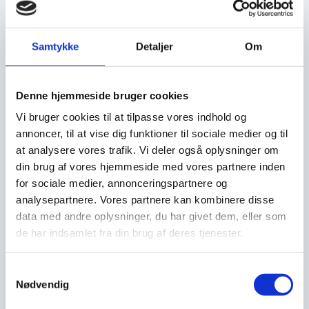
Hvordan bliver man en god 
blindsmager?
Samtykke
Detaljer
Om
Smag en masse vine
 og gør dig nogle tanker, om det du 
smager f.eks hvordan er frugten, syre- og taninniveauet.
Denne hjemmeside bruger cookies
Læs gerne litteratur 
om de forskellige drue-typiciteter. 
Vi bruger cookies til at tilpasse vores indhold og
Winefolly’s bog er her meget anbefalelsesværdig. Et rigtig 
annoncer, til at vise dig funktioner til sociale medier og til
godt opslagsværk du kan bruge igen og igen. Jeg har selv 
at analysere vores trafik. Vi deler også oplysninger om
lige anskaffet mig ‘Beyond Flavour’, som er skrevet af en 
nyuddannet Master Sommelier Nick Jackson. Den er super 
din brug af vores hjemmeside med vores partnere inden
nørdet og beskriver overordnet, hvordan man kan 
for sociale medier, annonceringspartnere og
genkende syrestrukturen i hvidvinene og taninstrukturen i 
analysepartnere. Vores partnere kan kombinere disse
rødvinene. Jeg glæder mig til at afprøve det i praksis.
data med andre oplysninger, du har givet dem, eller som
Find en smagegruppe
 – gerne nogle venner, der gider 
de har indsamlet fra din brug af deres tjenester.
blindsmage og tale om vinene. Medbring 1-2 vine hver og 
blind hinanden.
Samtykkevalg
Nødvendig
Tag til vinsmagninger og blindsmagningsarrangementer 
– 