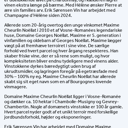
vinen ekstra længe på bærme. Med Hélène ønsker Pierre at
ære sin families arv. Erik Sørensen Vin har arbejdet med
Champagne d’Hélène siden 2024.
Allerede som 20-årig overtog den unge vinkomet Maxime
Cheurlin Noëllat i 2010 et af Vosne-Romanées legendariske
huse, Domaine Georges Noëllat. Maxime er 5. generation i
vinfamilien og oldebarn af Georges Noëllat. Maxime lægger
vægt på at fremhæve terroiret i sine vine. De særlige
forhold ved hvert parcel og hver årgang respekteres. Han
skaber friske vine, der er så rene som muligt, og hvor
kompleksiteten bliver endnu tydeligere med vinens alder.
Vinstokkene dyrkes bæredygtigt uden brug af
ukrudtsmidler, og lagringen foregår på egetræsfade med
30% – 100% ny eg. Maxime Cheurlin Noëllat har allerede
skabt sig sit eget navn som en af Bourgognes lovende
vinmagere.
Domaine Maxime Cheurlin Noëllat ligger i Vosne-Romanée
og dækker ca. 10 hektar i Chambolle-Musigny og Gevrey-
Chambertin. Nogle af domænets vinstokke er 100 år gamle.
Hvert parcel nyder godt af et unikt terroir med forskellige
jordbundsforhold, højder og eksponeringer.
Erik Sørensen Vin har arbejdet med Domaine Maxime