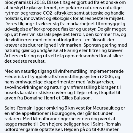
biodynamisk i 2018. Disse tiltag er gjort ud fra et ønske om
at beskytte økosystemet, respektere naturens naturlige
rytmer, begrænse CO2-aftrykket samt at tænke og handle
holistisk, innovativt og økologisk for at respektere miljøet.
Deres tilgang strækker sig fra markarbejdet til omhyggelig
udvælgelse af korkpropper, flasker og udstyr. De går meget
op i, at hver vin skal afspejle det terroir, den kommer fra, og
de vinificerer med minimal indgriben – en filosofi, der
kræver absolut renlighed i vinmarken. Spontan gæring med
naturlig gær og undgåelse af klaring eller filtrering kræver
årtiers erfaring og utrættelig opmærksomhed for at sikre
det bedste resultat.
Med en naturlig tilgang til vinfremstilling implementerede
Frédérick et tyngdekraftsfremstillingssystem i 2006, og
hans omhyggelige eksperimenter med fadstørrelser,
svovlindvirkninger og naturlig vinfremstilling bidrager til
husets karakteristiske cuvéer og tilføjer et nyt kapitel til
arven fra Domaine Henri et Gilles Buisson.
Saint-Romain ligger omkring 3 km vest for Meursault og er
en af de appellationer i Bourgogne, der går lidt under
radaren. Med klimaforandringerne er den dog værd at
lægge mærke til. Den højere beliggenhed i Saint-Romain
udfordrer gamle opfattelser. Højden på op til 400 meter