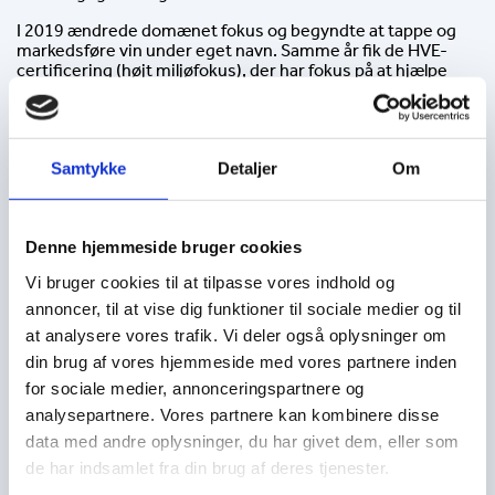
I 2019 ændrede domænet fokus og begyndte at tappe og
markedsføre vin under eget navn. Samme år fik de HVE-
certificering (højt miljøfokus), der har fokus på at hjælpe
fauna og flora med at udvikle sig omkring vinstokkene,
hvilket skaber et mere afbalanceret naturligt miljø. I 2020
omlagde de til økologisk landbrug med certifikat fra 2023-
høsten.
Samtykke
Detaljer
Om
Efter mekanisk høst presses druerne hurtigt for at undgå
oxidation og maceration. Presningen sker i pneumatiske
lavtrykspresser. Mosten afkøles og bundfældes således, at
den klare saft adskilles fra skind og druemasse. Mosten
Denne hjemmeside bruger cookies
opbevares i temperaturregulerede rustfri ståltanke, hvor
Vi bruger cookies til at tilpasse vores indhold og
den alkoholiske gæring sætter i gang ved hjælp af druernes
naturlige gær. Efter den alkoholiske gæring undergår vinene
annoncer, til at vise dig funktioner til sociale medier og til
malolaktisk gæring for at runde dem af. Vinen hviler på
at analysere vores trafik. Vi deler også oplysninger om
gærresterne i 8 til 10 måneder inden tapning.
din brug af vores hjemmeside med vores partnere inden
Erik Sørensen Vin har arbejdet med Vincent Wengier siden
for sociale medier, annonceringspartnere og
2025.
analysepartnere. Vores partnere kan kombinere disse
Justino`s Madeira blev grundlagt i 1870 og er en af de
data med andre oplysninger, du har givet dem, eller som
ældste og mest respekterede producenter af Madeira.
de har indsamlet fra din brug af deres tjenester.
Vingårdens mission er “Kun at gøre én ting, men at gøre