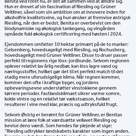
Benita ved roret nu, er det alt sammen ved at ændre sig.
Hun er drevet af sin fascination af Riesling og Grüner
Veltliner, såvel som sin ambition om at innovere inden for
alkoholfrie kvalitetsvine, og hun ønsker at fremvise østrigsk
Riesling, når den er bedst. Benita er overbevist om den
biodynamiske og økologisk tankegang, og vingården
opnåede fuld økologisk certificering med høsten i 2024.
Ejendommen omfatter 10 hektar primært på de to marker:
Gelsenberg, hovedsageligt med Riesling, og Rochusberg,
hovedsageligt med Grüner Veltliner. Disse to druer passer
perfekt til regionens rige löss-jordbunde. Selvom regionen
oplever relativt lav årlig nedbør, kan löss lagre vand og
næringsstoffer, hvilket gør det til et perfekt match til det
stadig mere uforudsigelige klima. Når regnen kommer,
kommer den ofte i kraftige byger, og jordens
opbevaringsevne understøtter vinstokkene gennem
tørrere perioder. Fastlandsklimaet sikrer varme somre,
kolde vintre og en relativt tør vækstsæson, hvilket
resulterer i vine med klar, præcis og udtryksfuld frugt.
Selvom Østrig er berømt for Grüner Veltliner, er Benitas
mission at lære folk at værdsætte vellavet Riesling og
bevise dens værdi. Som hendes far plejede at sige:
“Riesling udtrykker landskabets karakter som ingen anden.