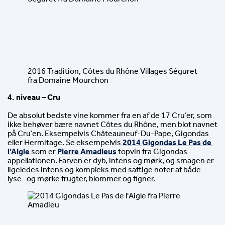
2016 Tradition, Côtes du Rhône Villages Séguret
fra Domaine Mourchon
4. niveau – Cru
De absolut bedste vine kommer fra en af de 17 Cru’er, som 
ikke behøver bære navnet Côtes du Rhône, men blot navnet 
på Cru’en. Eksempelvis Châteauneuf-Du-Pape, Gigondas 
eller Hermitage. Se eksempelvis 
2014 Gigondas Le Pas de 
l’Aigle
som er 
Pierre Amadieus
 topvin fra Gigondas 
appellationen. Farven er dyb, intens og mørk, og smagen er 
ligeledes intens og kompleks med saftige noter af både 
lyse- og mørke frugter, blommer og figner.