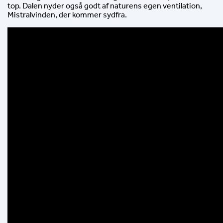
top. Dalen nyder også godt af naturens egen ventilation, 
Mistralvinden, der kommer sydfra.