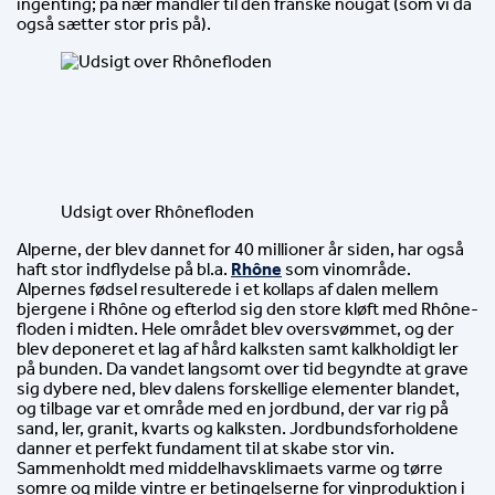
ingenting; på nær mandler til den franske nougat (som vi da 
også sætter stor pris på).
Udsigt over Rhônefloden
Alperne, der blev dannet for 40 millioner år siden, har også 
haft stor indflydelse på bl.a. 
Rhône
 som vinområde. 
Alpernes fødsel resulterede i et kollaps af dalen mellem 
bjergene i Rhône og efterlod sig den store kløft med Rhône-
floden i midten. Hele området blev oversvømmet, og der 
blev deponeret et lag af hård kalksten samt kalkholdigt ler 
på bunden. Da vandet langsomt over tid begyndte at grave 
sig dybere ned, blev dalens forskellige elementer blandet, 
og tilbage var et område med en jordbund, der var rig på 
sand, ler, granit, kvarts og kalksten. Jordbundsforholdene 
danner et perfekt fundament til at skabe stor vin. 
Sammenholdt med middelhavsklimaets varme og tørre 
somre og milde vintre er betingelserne for vinproduktion i 