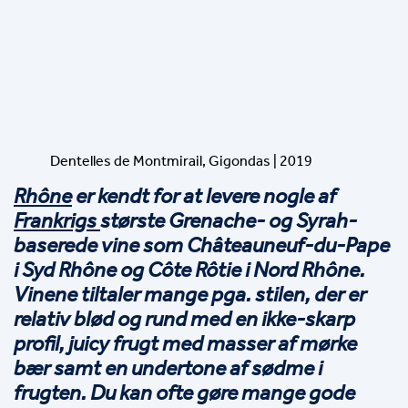
Dentelles de Montmirail, Gigondas | 2019
Rhône
 er kendt for at levere nogle af 
Frankrigs 
største Grenache- og Syrah-
baserede vine som Châteauneuf-du-Pape 
i Syd Rhône og Côte Rôtie i Nord Rhône. 
Vinene tiltaler mange pga. stilen, der er 
relativ blød og rund med en ikke-skarp 
profil, juicy frugt med masser af mørke 
bær samt en undertone af sødme i 
frugten. Du kan ofte gøre mange gode 