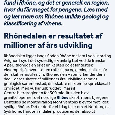
fund i Rhône, og det er generelt en region, 
hvor du får meget for pengene. Læs med 
og lær mere om Rhônes unikke geologi og 
klassificering af vinene.
Rhônedalen er resultatet af 
millioner af års udvikling
Rhônedalen ligger langs floden Rhône mellem Lyon i nord og 
Avignon i syd i det sydøstlige Frankrig tæt ved de franske 
Alper. Rhônedalen er et unikt sted og et fantastisk 
eksempel på, hvor stor en rolle klima og geologi spiller, når 
der skal fremstilles vin. Rhônedalen – som vi kender den i 
dag – er resultatet af millioners års udvikling samt et 
geologisk sammenstød, der skabte en kæmpe sprækkesal i 
området. Med vulkanudbruddet i Massif 
Centralbjergregionen for 300 mio. år siden blev 
granitklipperne i det nordlige 
Rhône
 skabt, mens bjergene 
Dentelles de Montmirail og Mont Ventoux blev formet i det 
sydlige Rhône. Det er derfor vi i dag taler om et Nord- og et 
Sydrhône. I midten af dalen produceres der absolut 