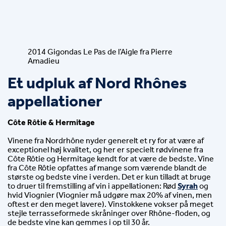
2014 Gigondas Le Pas de l’Aigle fra Pierre
Amadieu
Et udpluk af Nord Rhônes 
appellationer
Côte Rôtie &
Hermitage
Vinene fra Nordrhône nyder generelt et ry for at være af 
exceptionel høj kvalitet, og her er specielt rødvinene fra 
Côte Rôtie og Hermitage kendt for at være de bedste. Vine 
fra Côte Rôtie opfattes af mange som værende blandt de 
største og bedste vine i verden. Det er kun tilladt at bruge 
to druer til fremstilling af vin i appellationen: Rød 
Syrah
 og 
hvid Viognier (Viognier må udgøre max 20% af vinen, men 
oftest er den meget lavere). Vinstokkene vokser på meget 
stejle terrasseformede skråninger over Rhône-floden, og 
de bedste vine kan gemmes i op til 30 år.