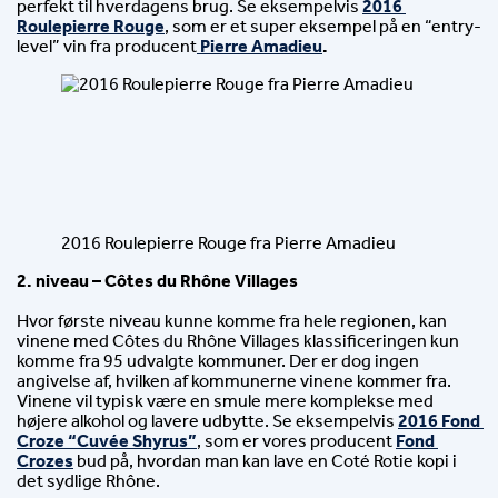
perfekt til hverdagens brug. Se eksempelvis 
2016 
Roulepierre Rouge
, som er et super eksempel på en “entry-
level” vin fra producent
 Pierre Amadieu
.
2016 Roulepierre Rouge fra Pierre Amadieu
2. niveau – Côtes du Rhône Villages
Hvor første niveau kunne komme fra hele regionen, kan 
vinene med Côtes du Rhône Villages klassificeringen kun 
komme fra 95 udvalgte kommuner. Der er dog ingen 
angivelse af, hvilken af kommunerne vinene kommer fra. 
Vinene vil typisk være en smule mere komplekse med 
højere alkohol og lavere udbytte. Se eksempelvis 
2016 Fond 
Croze “Cuvée Shyrus”
, som er vores producent 
Fond 
Crozes
 bud på, hvordan man kan lave en Coté Rotie kopi i 
det sydlige Rhône.