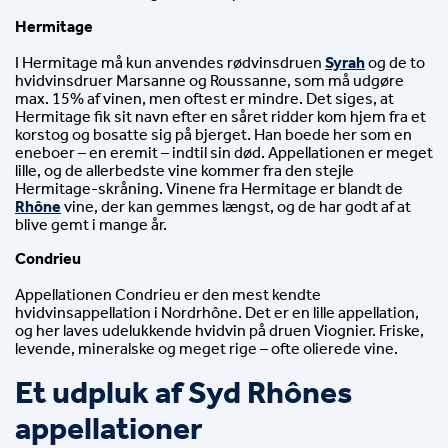
Hermitage
I Hermitage må kun anvendes rødvinsdruen 
Syrah
 og de to 
hvidvinsdruer Marsanne og Roussanne, som må udgøre 
max. 15% af vinen, men oftest er mindre. Det siges, at 
Hermitage fik sit navn efter en såret ridder kom hjem fra et 
korstog og bosatte sig på bjerget. Han boede her som en 
eneboer – en eremit – indtil sin død. Appellationen er meget 
lille, og de allerbedste vine kommer fra den stejle 
Hermitage-skråning. Vinene fra Hermitage er blandt de 
Rhône
 vine, der kan gemmes længst, og de har godt af at 
blive gemt i mange år.
Condrieu
Appellationen Condrieu er den mest kendte 
hvidvinsappellation i Nordrhône. Det er en lille appellation, 
og her laves udelukkende hvidvin på druen Viognier. Friske, 
levende, mineralske og meget rige – ofte olierede vine.
Et udpluk af Syd Rhônes 
appellationer