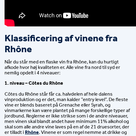
Klassificering af vinene fra 
Rhône
Når du står med en flaske vin fra Rhône, kan du hurtigt 
afkode hvor høj kvaliteten er. Alle vine fra nord til syd er 
nemlig opdelt i 4 niveauer:
1. niveau – Côtes du Rhône
Côtes du Rhône står får ca. halvdelen af hele dalens 
vinproduktion og er det, man kalder ”entry level”. De fleste 
vine er blends baseret på Grenache eller Syrah, og 
vinmarkerne kan være plantet på mange forskellige typer af 
jordbund. Reglerne er ikke strikse som i de andre niveauer, 
men vinen skal blandt andet have minimum 11% alkohol og 
skal som alle andre vine laves på en af de 21 druesorter, der 
er tilladt i 
Rhône
. Vinene er som regel nemme at drikke og 