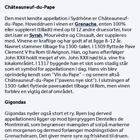
Châteauneuf-du-Pape
Den mest kendte appellation i Sydrhône er Châteauneuf-
du-Pape. Hoveddruen i vinen er 
Grenache
, enten 100% 
eller suppleret (tilladt) med op til 12 andre druesorter, hvor 
det især er 
Syrah
, Mourvèdre og Cinsault, der suppleres 
med. Vinene er kraftige og har godt af at ligge 8-12 år. 
Navnet stammer tilbage fra 1300-tallet. I 1309 flyttede Pave 
Clement V fra Rom til Avignon. Han, og hans efterfølger 
John XXII holdt meget af vin. John XXII nød bl.a. vine fra 
lokalområdet. I 1317 byggede han et slot som stadig står 
som et symbol for appellationen i dag. Hans vin blev 
oprindelig kendt som “Vin du Pape” – og senere altså 
Châteauneuf-du-Pape (“pavens nye slot”). I slutningen af 
1300-tallet flyttede pavesædet tilbage til Rom, men vinen 
forblev en vigtig del af området.
Gigondas
Gigondas nyder også stort et ry. Byen (og derved 
appellationen) ligger op mod bjergryggen Dentelles de 
Montmirail, som begrænser mængden af sol på markerne 
om morgenen og dermed forlænger modningstiden af 
Grenachdruen. Det giver mere syre og friskhed til druen. 