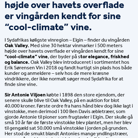
højde over havets overflade 
er vingården kendt for sine 
“cool-climate” vine.
I Sydafrikas køligste vinregion – Elgin – finder du vingården 
Oak Valley.
 Med sine 30 hektar vinmarker i 500 meters 
højde over havets overflade er vingården kendt for sine 
“cool-climate” vine
, der byder på s
tor elegance, friskhed 
og balance.
 Oak Valley blev introduceret i sortimentet hos 
Erik Sørensen Vin i 2018 og fandt hurtigt sin plads hos både 
kunder og anmeldere – selv hos de mere kræsne 
vindrikkere, der ikke normalt søger mod Sydafrika for at 
finde sine vine.
Sir Antonie Viljoen
købte i 1898 den store ejendom, der
senere skulle blive til Oak Valley, på en auktion for blot
40.000 kroner. Første ordre fra hans hånd blev dog ikke lagt i
vinstokke, men derimod i 100 Ben Davis æbletræer, som
gjorde Antonie til pioner som frugtavler i Elgin. Der skulle gå
små 10 år før de første vinstokke blev plantet, men her blev
til gengæld sat 50.000 små vinstokke i jorden på grunden.
Her stod de smukt blandt Antonies mange yndlingstræer,