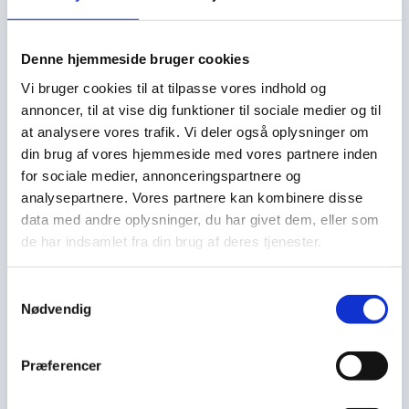
Denne hjemmeside bruger cookies
Vi bruger cookies til at tilpasse vores indhold og
annoncer, til at vise dig funktioner til sociale medier og til
“Forår på flaske, solen 
at analysere vores trafik. Vi deler også oplysninger om
presser sig igennem skyerne 
din brug af vores hjemmeside med vores partnere inden
for sociale medier, annonceringspartnere og
og folket valfarter til 
analysepartnere. Vores partnere kan kombinere disse
fortovscaféerne. Nu vil vi ikke 
data med andre oplysninger, du har givet dem, eller som
de har indsamlet fra din brug af deres tjenester.
vente længere, vi vil ud, nyde 
livet, smage på livet igen og 
Samtykkevalg
Nødvendig
det vil denne her knivskarpe 
Sauvignon Blanc dæleme 
Præferencer
også.